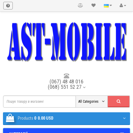
(067) 48 48 016
(068) 551 52 27
All Categories
Products
0
0.00 USD