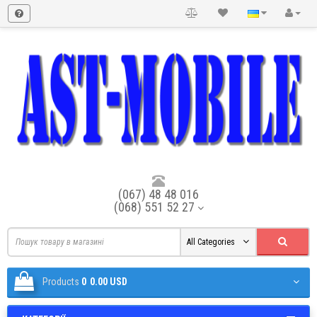
(067) 48 48 016
(068) 551 52 27
All Categories
Products
0
0.00 USD