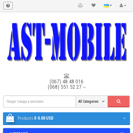
(067) 48 48 016
(068) 551 52 27
All Categories
Products
0
0.00 USD