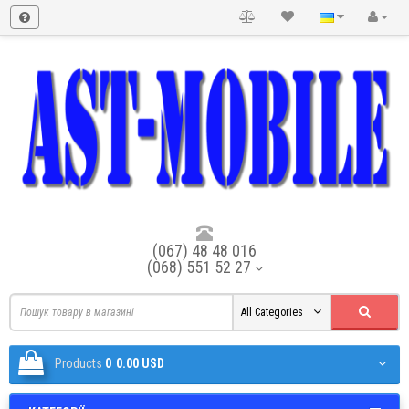
(067) 48 48 016
(068) 551 52 27
All Categories
Products
0
0.00 USD