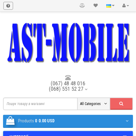
(067) 48 48 016
(068) 551 52 27
All Categories
Products
0
0.00 USD