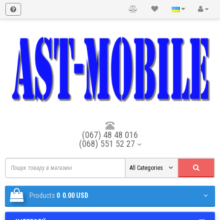
(067) 48 48 016
(068) 551 52 27
All Categories
Products
0
0.00 USD