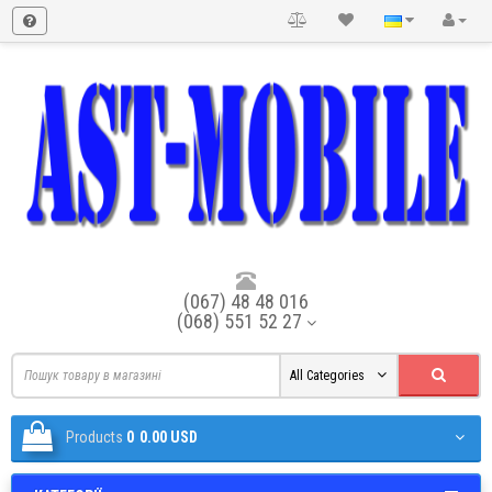
(067) 48 48 016
(068) 551 52 27
All Categories
Products
0
0.00 USD