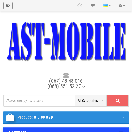
(067) 48 48 016
(068) 551 52 27
All Categories
Products
0
0.00 USD