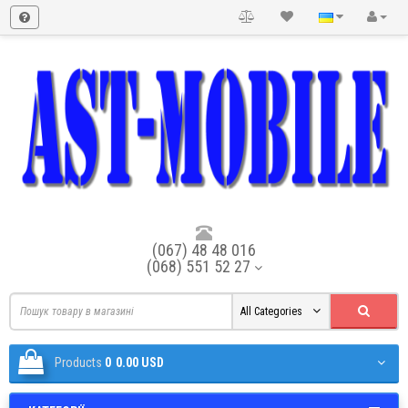
(067) 48 48 016
(068) 551 52 27
All Categories
Products
0
0.00 USD