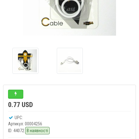
0.77 USD
UPC:
Артикул:
00004256
ID:
44072
В наявності