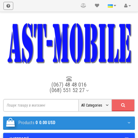
(067) 48 48 016
(068) 551 52 27
All Categories
Products
0
0.00 USD