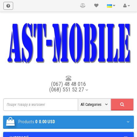
(067) 48 48 016
(068) 551 52 27
All Categories
Products
0
0.00 USD