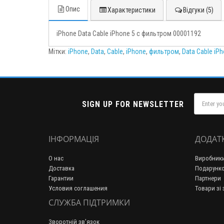
Опис
Характеристики
Відгуки (5)
iPhone Data Cable iPhone 5 с фильтром 00001192
Мітки:
iPhone
,
Data
,
Cable
,
iPhone
,
фильтром
,
Data Cable iP
SIGN UP FOR NEWSLETTER
ІНФОРМАЦІЯ
ДОДАТ
О нас
Виробник
Доставка
Подарунко
Гарантии
Партнери
Условия соглашения
Товари зі
СЛУЖБА ПІДТРИМКИ
Зворотній зв’язок