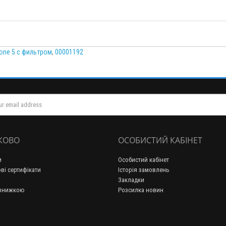
hone 5 с фильтром
,
00001192
КОВО
ОСОБИСТИЙ КАБІНЕТ
и
Особистий кабінет
ві сертифікати
Історія замовлень
Закладки
 знижкою
Розсилка новин