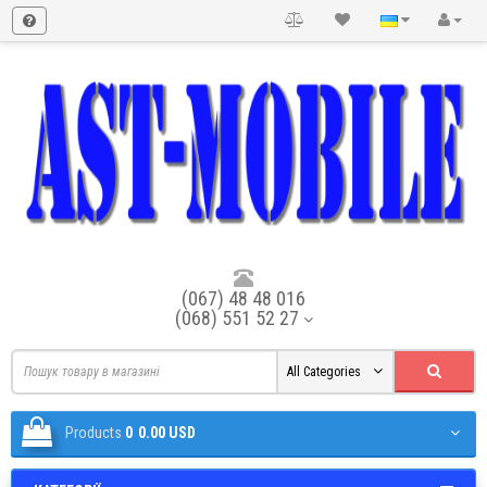
(067) 48 48 016
(068) 551 52 27
All Categories
Products
0
0.00 USD