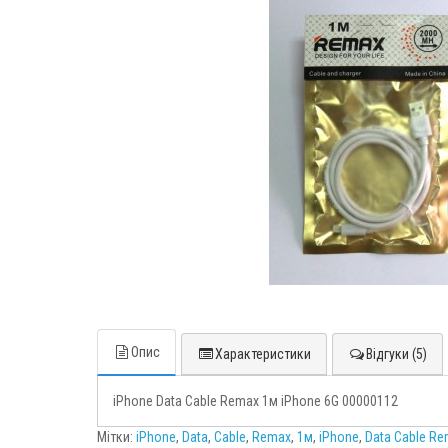
Опис
Характеристики
Відгуки (5)
iPhone Data Cable Remax 1м iPhone 6G 00000112
Мітки:
iPhone
,
Data
,
Cable
,
Remax
,
1м
,
iPhone
,
Data Cable Re