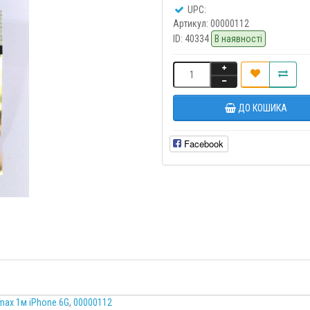
UPC:
Артикул:
00000112
ID:
40334
В наявності
ДО КОШИКА
Facebook
max 1м iPhone 6G
,
00000112