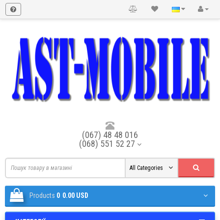
(067) 48 48 016
(068) 551 52 27
All Categories
Products
0
0.00 USD