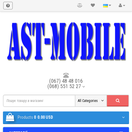
(067) 48 48 016
(068) 551 52 27
All Categories
Products
0
0.00 USD