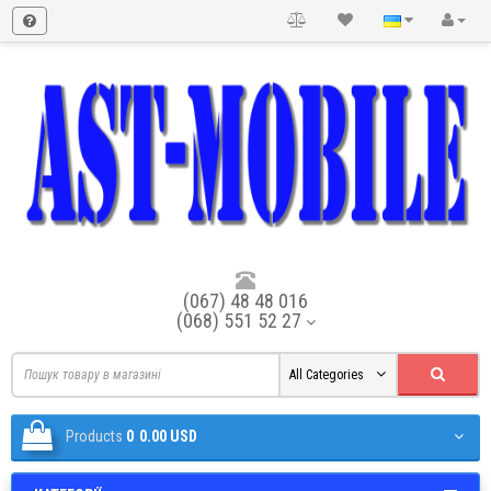
(067) 48 48 016
(068) 551 52 27
All Categories
Products
0
0.00 USD