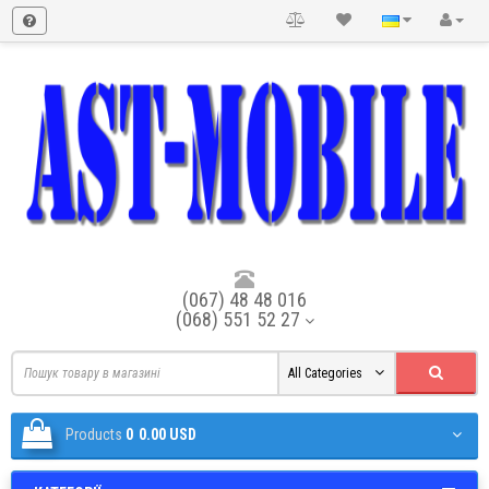
(067) 48 48 016
(068) 551 52 27
All Categories
Products
0
0.00 USD